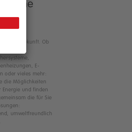
chliche
tenz.
tner für
ngen der Zukunft. Ob
anlagen,
chersysteme,
nheizungen, E-
n oder vieles mehr:
e die Möglichkeiten
 Energie und finden
gemeinsam die für Sie
ösungen:
end, umweltfreundlich
.