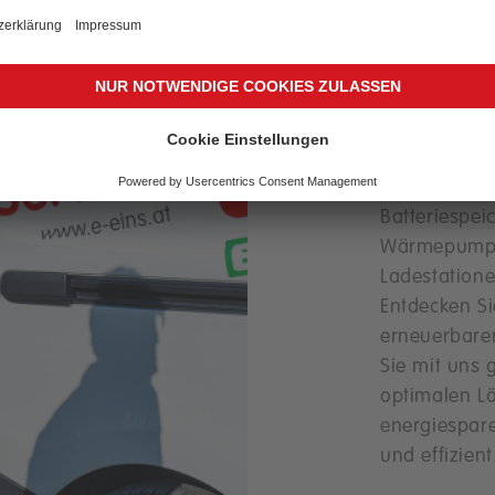
und fa
Kompe
E1 ist Ihr Par
Energielösu
Photovoltaik
Batteriespei
Wärmepumpe
Ladestatione
Entdecken Si
erneuerbarer
Sie mit uns 
optimalen L
energiespar
und effizient