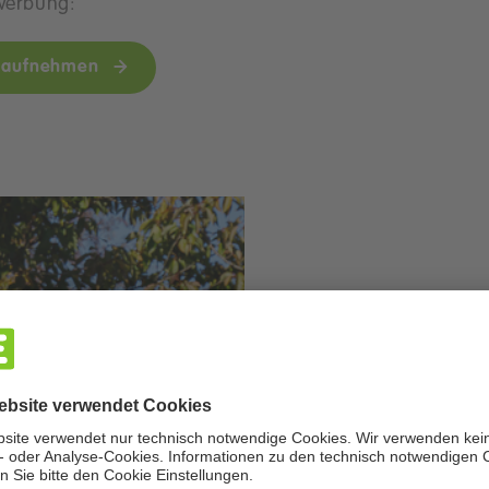
ewerbung:
 aufnehmen
Über uns
Innova
Verläs