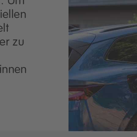
hr. Um
iellen
lt
er zu
r
innen