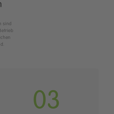
m
n sind
Betrieb
ichen
nd.
03