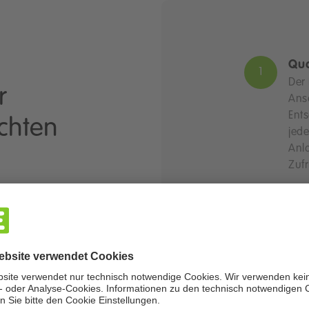
Qua
Der 
r
Ansc
Ents
chten
jed
Anl
Zufr
Ind
Um 
Ertr
sich
 –
Ber
übe