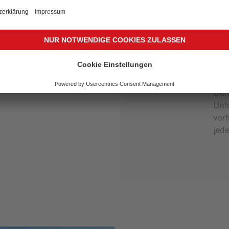
Do
Eine
Dok
nac
Sie 
Besc
Gar
Unt
vorh
jede