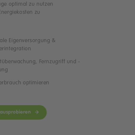
age optimal zu nutzen
Energiekosten zu
le Eigenversorgung &
erintegration
itüberwachung, Fernzugriff und -
ung
erbrauch optimieren
 ausprobieren