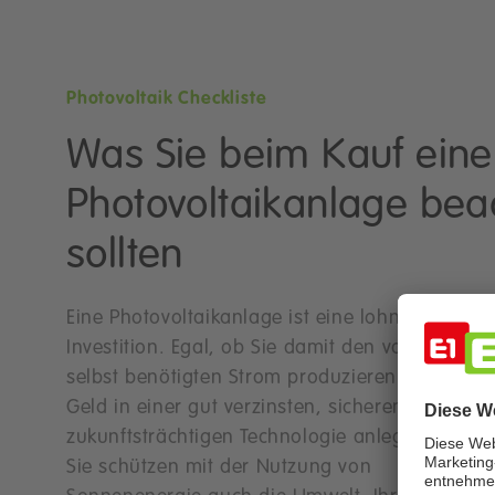
Photovoltaik Checkliste
Was Sie beim Kauf eine
Photovoltaikanlage bea
sollten
Eine Photovoltaikanlage ist eine lohnende
Investition. Egal, ob Sie damit den von Ihnen
selbst benötigten Strom produzieren oder ihr
Geld in einer gut verzinsten, sicheren und
zukunftsträchtigen Technologie anlegen wollen
Sie schützen mit der Nutzung von