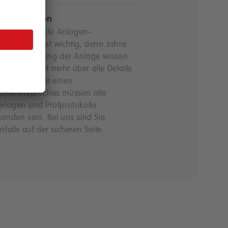
kumentation
 qualitativ gute Anlagen-
umentation ist wichtig, denn Jahre
h der Errichtung der Anlage wissen
vielleicht nicht mehr über alle Details
heid. Im Falle eines
antieanspruches müssen alle
erlagen und Prüfprotokolle
anden sein. Bei uns sind Sie
nfalls auf der sicheren Seite.