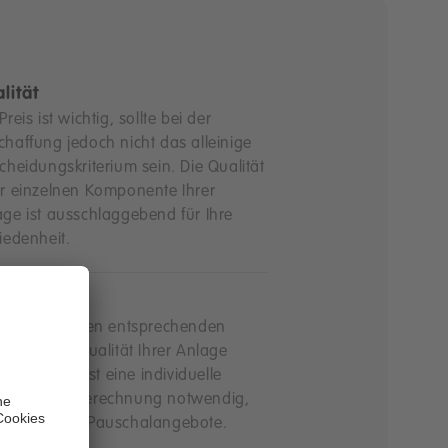
lität
Preis ist wichtig, sollte bei der
haffung jedoch nicht das alleinige
cheidungskriterium sein. Die Qualität
er einzelnen Komponente Ihrer
age ist ausschlaggebend für Ihre
iedenheit.
ividualität
langfristig den entsprechenden
ag und die Qualität Ihrer Anlage
erzustellen, ist eine individuelle
atung und Berechnung notwendig,
rdenken Sie Pauschalangebote.