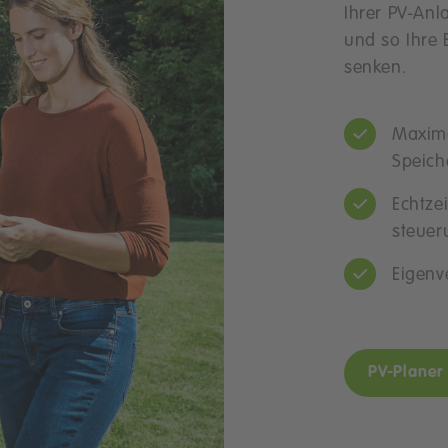
Ihrer PV-Anl
und so Ihre 
senken.
Maxima
Speich
Echtze
steuer
Eigenv
PV-Planer